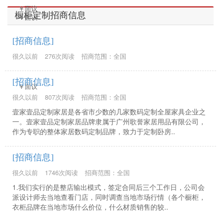
￥面议
橱柜定制招商信息
￥面议
[招商信息]
很久以前
276次阅读
招商范围：全国
[招商信息]
￥面议
很久以前
807次阅读
招商范围：全国
壹家壹品定制家居是各省市少数的几家数码定制全屋家具企业之
一。壹家壹品定制家居品牌隶属于广州歌誉家居用品有限公司，
作为专职的整体家居数码定制品牌，致力于定制卧房..
[招商信息]
很久以前
1746次阅读
招商范围：全国
1.我们实行的是整店输出模式，签定合同后三个工作日，公司会
派设计师去当地查看门店，同时调查当地市场行情（各个橱柜，
衣柜品牌在当地市场什么价位，什么材质销售的较..