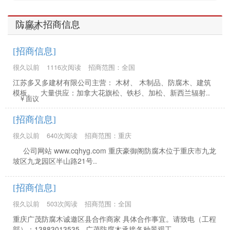
防腐木招商信息
￥面议
[招商信息]
很久以前
1116次阅读
招商范围：全国
江苏多又多建材有限公司主营： 木材、 木制品、防腐木、建筑
模板。 大量供应：加拿大花旗松、铁杉、加松、新西兰辐射..
￥面议
[招商信息]
很久以前
640次阅读
招商范围：重庆
公司网站 www.cqhyg.com 重庆豪御阁防腐木位于重庆市九龙
坡区九龙园区半山路21号..
[招商信息]
很久以前
503次阅读
招商范围：全国
重庆广茂防腐木诚邀区县合作商家 具体合作事宜。请致电（工程
部）：13883013535 广茂防腐木承接各种景观工..