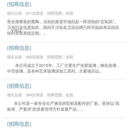
[招商信息]
很久以前
611次阅读
招商范围：全国
受全屋整装的熏陶，当前的家居市场刮起一阵强劲的“定制风”。
卫浴行业也是如此，国内不少知名卫浴品牌已经开始由单品供应
￥面议
转向全室系统定制。..
[招商信息]
很久以前
433次阅读
招商范围：全国
本公司成立于2015年。工厂主要生产夹胶玻璃，钢化玻璃，
中空玻璃、及各种艺术玻璃深加工系列。主要项目以..
[招商信息]
很久以前
384次阅读
招商范围：全国
本公司是一家专业生产淋浴房型材及配件的厂家。坚持以“高
标准、严要求”的质量管理方针发展产品，..
[招商信息]