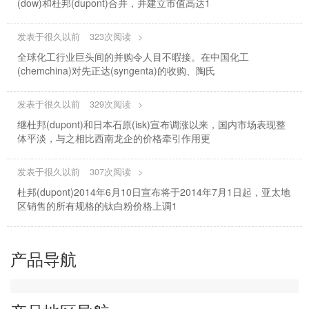
(dow)和杜邦(dupont)合并，并建立市值高达1
发表于很久以前
323次阅读
>
全球化工行业巨头间的并购令人目不暇接。在中国化工
(chemchina)对先正达(syngenta)的收购、陶氏
发表于很久以前
329次阅读
>
继杜邦(dupont)和日本石原(isk)宣布调涨以来，国内市场表现整
体平淡，与之相比西南龙企的价格牵引作用更
发表于很久以前
307次阅读
>
杜邦(dupont)2014年6月10日宣布将于2014年7月1日起，亚太地
区销售的所有规格的钛白粉价格上调1
产品导航