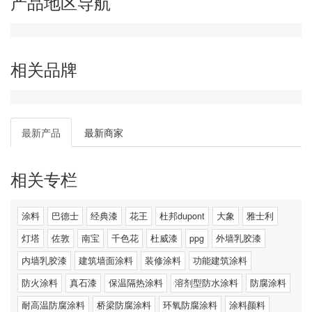
产品地区导航
相关品牌
最新产品
最新商家
相关专栏
涂料
巴德士
经典漆
花王
杜邦dupont
大象
雅士利
灯塔
佐敦
南宝
千色花
杜威漆
ppg
外墙乳胶漆
内墙乳胶漆
建筑墙面涂料
装修涂料
功能建筑涂料
防火涂料
真石漆
保温隔热涂料
溶剂型防水涂料
防腐涂料
耐高温防腐涂料
桥梁防腐涂料
环氧防腐涂料
涂料颜料