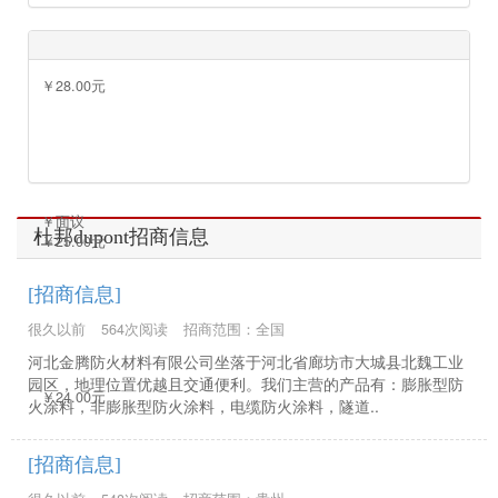
￥23000.00元
￥面议
￥28.00元
￥面议
杜邦dupont招商信息
￥25.00元
[招商信息]
很久以前
564次阅读
招商范围：全国
河北金腾防火材料有限公司坐落于河北省廊坊市大城县北魏工业
园区，地理位置优越且交通便利。我们主营的产品有：膨胀型防
￥24.00元
火涂料，非膨胀型防火涂料，电缆防火涂料，隧道..
[招商信息]