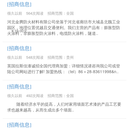
[招商信息]
很久以前
564次阅读
招商范围：全国
河北金腾防火材料有限公司坐落于河北省廊坊市大城县北魏工业
园区，地理位置优越且交通便利。我们主营的产品有：膨胀型防
￥19.00元
火涂料，非膨胀型防火涂料，电缆防火涂料，隧道..
[招商信息]
很久以前
548次阅读
招商范围：贵州
英国拉斯佳漆诚招全国代理商加盟：详细情况请咨询我公司或登
陆公司网站进行了解! 加盟热线：（tel）86＋28-83611998&n..
[招商信息]
很久以前
492次阅读
招商范围：全国
随着经济水平的提高，人们对家用墙面艺术漆的产品工艺要
求也越来越高，从而生成出多个墙面..
[招商信息]