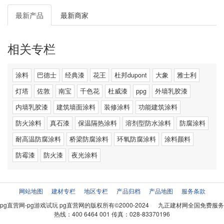
最新产品
最新商家
相关专栏
涂料
巴德士
经典漆
花王
杜邦dupont
大象
雅士利
灯塔
佐敦
南宝
千色花
杜威漆
ppg
外墙乳胶漆
内墙乳胶漆
建筑墙面涂料
装修涂料
功能建筑涂料
防火涂料
真石漆
保温隔热涂料
溶剂型防水涂料
防腐涂料
耐高温防腐涂料
桥梁防腐涂料
环氧防腐涂料
涂料颜料
防霉漆
防火漆
夜光涂料
网站地图
建材专栏
地区专栏
产品归档
产品地图
服务条款
pg直营网-pg游戏试玩
pg直营网的版权所有©2000-2024 九正建材网全国免费服务
热线：400 6464 001 传真：028-83370196